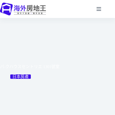
跳
至
主
要
內
容
パ-クハウスセントリエ 1301號室
日本房產