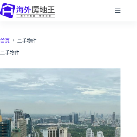
跳
至
主
要
內
容
首頁
二手物件
二手物件