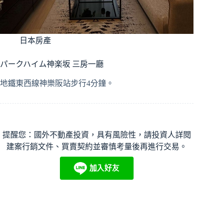
日本房產
パークハイム神楽坂 三房一廳
地鐵東西線神樂阪站步行4分鐘。
提醒您：國外不動產投資，具有風險性，請投資人詳閱
建案行銷文件、買賣契約並審慎考量後再進行交易。