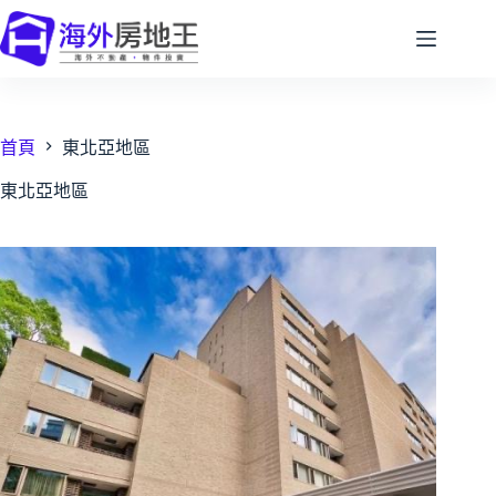
跳
至
主
要
內
容
首頁
東北亞地區
東北亞地區