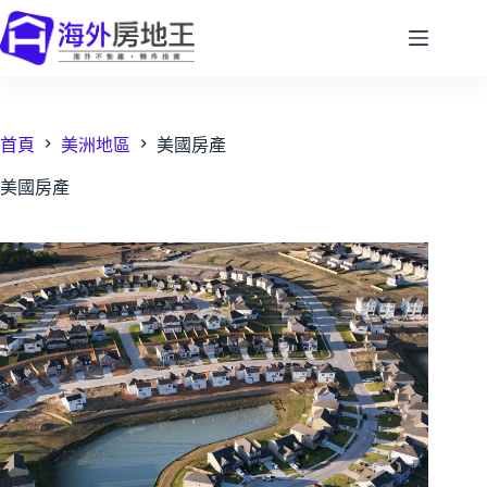
跳
至
主
要
內
容
首頁
美洲地區
美國房產
美國房產