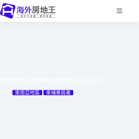
跳
至
主
要
內
容
西哈努克省布雷諾縣達內村臨國道4號公路土地
東南亞地區
柬埔寨房產