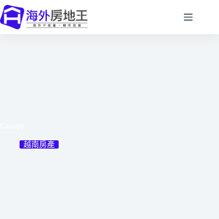
跳
至
主
要
內
容
Canopy
越南房產