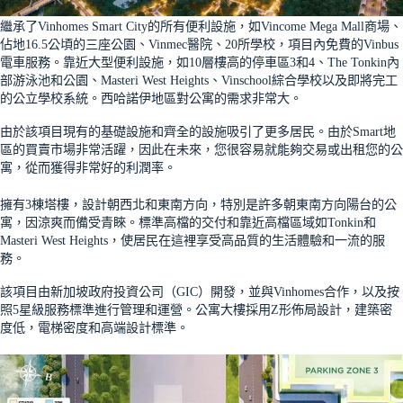
繼承了Vinhomes Smart City的所有便利設施，如Vincome Mega Mall商場、
佔地16.5公頃的三座公園、Vinmec醫院、20所學校，項目內免費的Vinbus
電車服務。靠近大型便利設施，如10層樓高的停車區3和4、The Tonkin內
部游泳池和公園、Masteri West Heights、Vinschool綜合學校以及即將完工
的公立學校系統。西哈諾伊地區對公寓的需求非常大。
由於該項目現有的基礎設施和齊全的設施吸引了更多居民。由於Smart地
區的買賣市場非常活躍，因此在未來，您很容易就能夠交易或出租您的公
寓，從而獲得非常好的利潤率。
擁有3棟塔樓，設計朝西北和東南方向，特別是許多朝東南方向陽台的公
寓，因涼爽而備受青睞。標準高檔的交付和靠近高檔區域如Tonkin和
Masteri West Heights，使居民在這裡享受高品質的生活體驗和一流的服
務。
該項目由新加坡政府投資公司（GIC）開發，並與Vinhomes合作，以及按
照5星級服務標準進行管理和運營。公寓大樓採用Z形佈局設計，建築密
度低，電梯密度和高端設計標準。