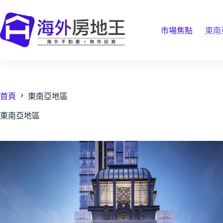
跳
至
主
市場焦點
東南
要
內
容
首頁
東南亞地區
東南亞地區