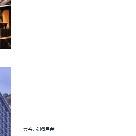
曼谷
,
泰國房產