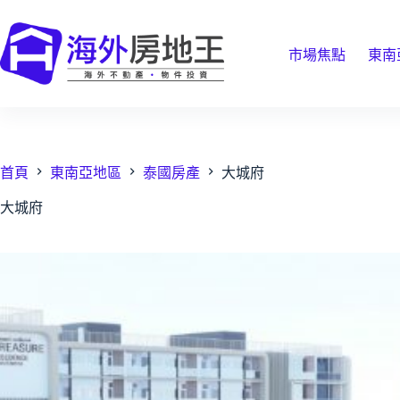
跳
至
主
市場焦點
東南
要
內
容
首頁
東南亞地區
泰國房產
大城府
大城府