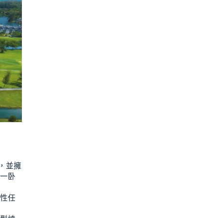
，並擁
一卧
性任