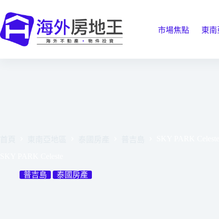
跳
至
主
市場焦點
東南
要
內
容
SKY PARK Celest
首頁
東南亞地區
泰國房產
普吉島
SKY PARK Celeste
普吉島
泰國房產