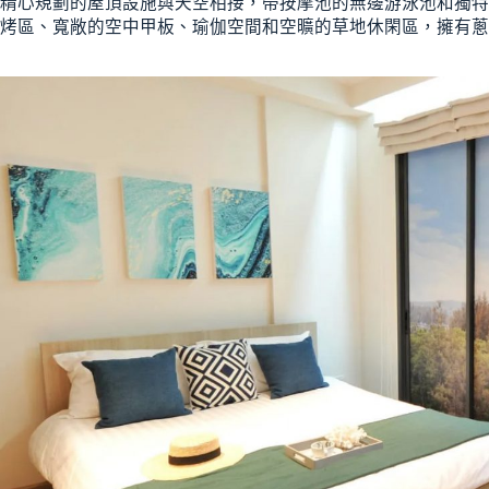
精心規劃的屋頂設施與天空相接，帶按摩池的無邊游泳池和獨特
烤區、寬敞的空中甲板、瑜伽空間和空曠的草地休閑區，擁有蔥