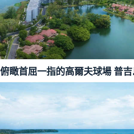
俯瞰首屈一指的高爾夫球場 普