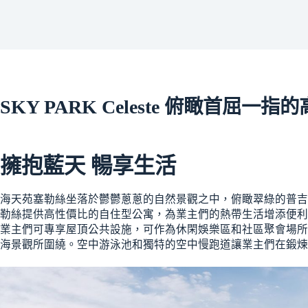
SKY PARK Celeste 俯瞰首
擁抱藍天 暢享生活
海天苑塞勒絲坐落於鬱鬱蔥蔥的自然景觀之中，俯瞰翠綠的普吉
勒絲提供高性價比的自住型公寓，為業主們的熱帶生活增添便利
業主們可專享屋頂公共設施，可作為休閑娛樂區和社區聚會場所
海景觀所圍繞。空中游泳池和獨特的空中慢跑道讓業主們在鍛煉