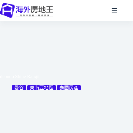
跳
至
主
要
內
容
dcondo Shine Rangit
曼谷
東南亞地區
泰國房產