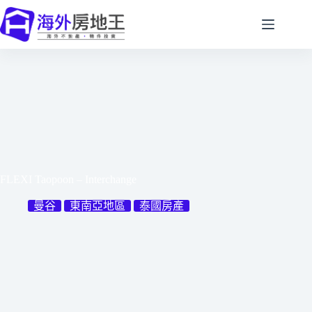
跳
至
主
要
內
容
FLEXI Taopoon – Interchange
曼谷
東南亞地區
泰國房產