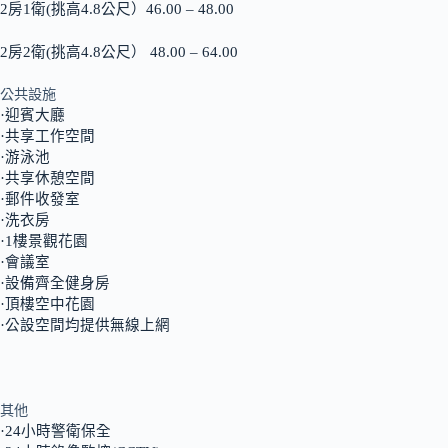
2房1衛(挑高4.8公尺）46.00 – 48.00
2房2衛(挑高4.8公尺） 48.00 – 64.00
公共設施
·迎賓大廳
·共享工作空間
·游泳池
·共享休憩空間
·郵件收發室
·洗衣房
·1樓景觀花園
·會議室
·設備齊全健身房
·頂樓空中花園
·公設空間均提供無線上網
其他
·24小時警衛保全