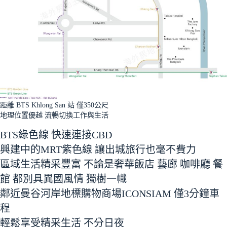
距離 BTS Khlong San 站 僅350公尺
地理位置優越 流暢切換工作與生活
BTS綠色線 快速連接CBD
興建中的MRT紫色線 讓出城旅行也毫不費力
區域生活精采豐富 不論是奢華飯店 藝廊 咖啡廳 餐
館 都別具異國風情 獨樹一幟
鄰近曼谷河岸地標購物商場ICONSIAM 僅3分鐘車
程
輕鬆享受精采生活 不分日夜