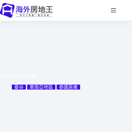
跳
至
主
要
內
容
FLO BY SANSIRI
曼谷
東南亞地區
泰國房產