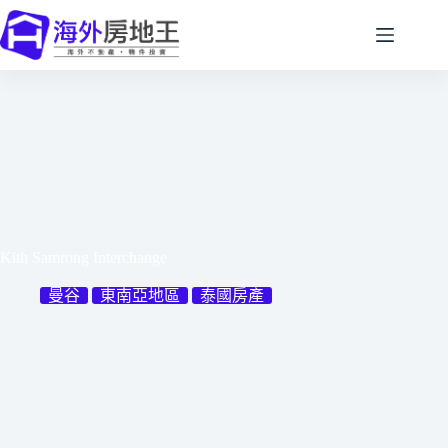
跳
至
主
要
內
容
Kith Samrong Interchange
曼谷
東南亞地區
泰國房產