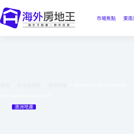
跳
至
主
市場焦點
東南
要
內
容
Newstead Park Residences
首頁
大洋洲地區
澳洲地產
Newstead Park Residences
澳洲地產