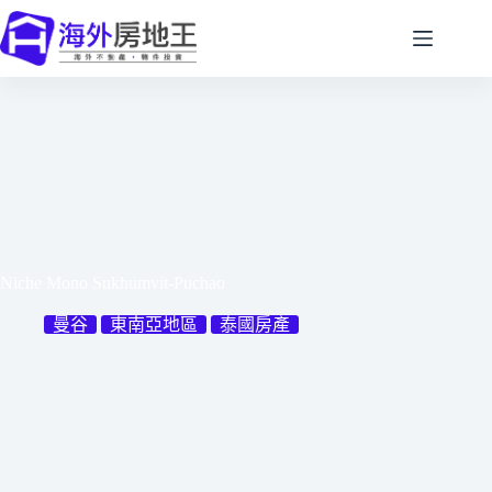
跳
至
主
要
內
容
Niche Mono Sukhumvit-Puchao
曼谷
東南亞地區
泰國房產