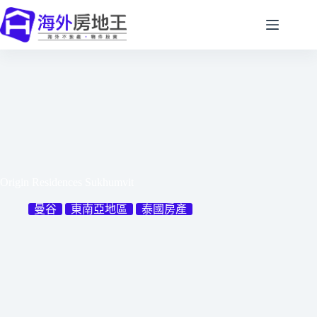
跳
至
主
要
內
容
Origin Residences Sukhumvit
曼谷
東南亞地區
泰國房產