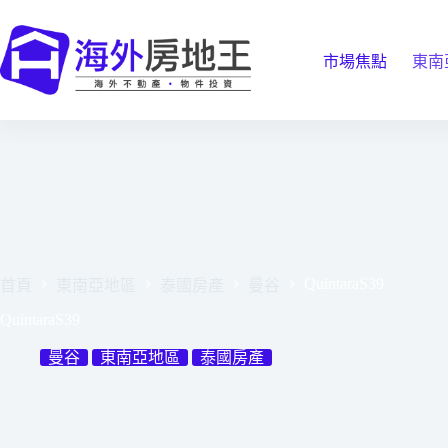
跳
至
主
市場焦點
東南
要
內
容
QuintaraS39
首頁
東南亞地區
泰國房產
曼谷
QuintaraS39
曼谷
東南亞地區
泰國房產