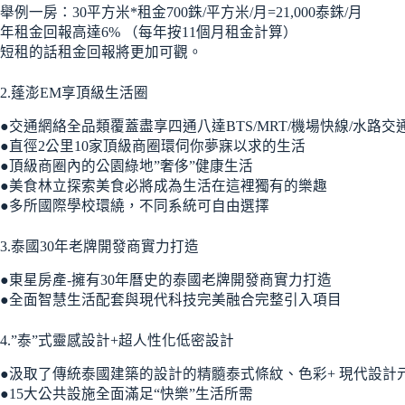
舉例一房：30平方米*租金700銖/平方米/月=21,000泰銖/月
年租金回報高達6% （每年按11個月租金計算）
短租的話租金回報將更加可觀。
2.蓬澎EM享頂級生活圈
●交通網絡全品類覆蓋盡享四通八達BTS/MRT/機場快線/水路交
●直徑2公里10家頂級商圈環伺你夢寐以求的生活
●頂級商圈內的公園綠地”奢侈”健康生活
●美食林立探索美食必將成為生活在這裡獨有的樂趣
●多所國際學校環繞，不同系統可自由選擇
3.泰國30年老牌開發商實力打造
●東星房產-擁有30年曆史的泰國老牌開發商實力打造
●全面智慧生活配套與現代科技完美融合完整引入項目
4.”泰”式靈感設計+超人性化低密設計
●汲取了傳統泰國建築的設計的精髓泰式條紋、色彩+ 現代設計
●15大公共設施全面滿足“快樂”生活所需