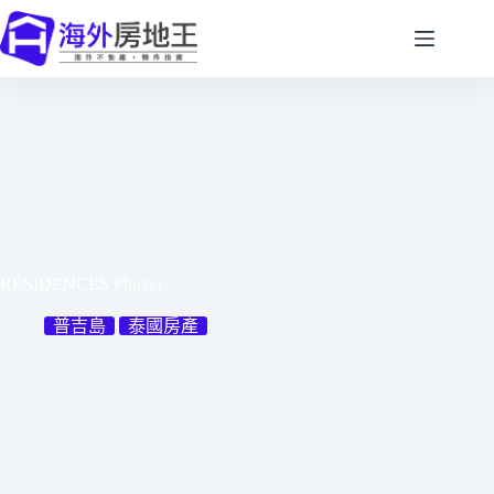
跳
至
主
要
內
容
RESIDENCES Phuker
普吉島
泰國房產