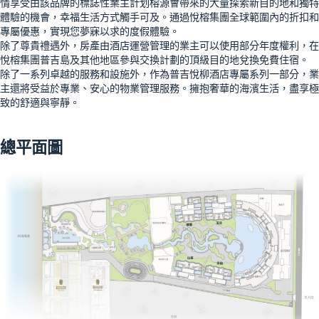
情享受由該品牌的標誌性業主計划榕源會帶來的大量探索新目的地和獨特
體驗的機會，幸福生活方式觸手可及。通過悅榕集團全球範圍內的折扣和
專屬優惠，實現您夢寐以求的度假體驗。
除了尊貴禮遇外，房產由酒店運營管理的業主可以使用部分年度權利，在
悅榕集團普吉島及其他地區參與交換計劃的頂級目的地兌換免費住宿。
除了一系列卓越的服務和設施外，作為普吉悅柳酒店專屬系列一部分，業
主還將受益於專業、安心的物業管理服務。擁抱奢華的海濱生活，盡享極
致的舒適與寧靜。
總平面圖