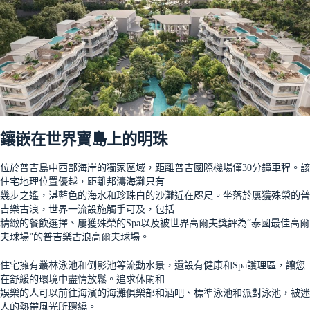
鑲嵌在世界寶島上的明珠
位於普吉島中西部海岸的獨家區域，距離普吉國際機場僅30分鐘車程。該
住宅地理位置優越，距離邦濤海灘只有
幾步之遙，湛藍色的海水和珍珠白的沙灘近在咫尺。坐落於屢獲殊榮的普
吉樂古浪，世界一流設施觸手可及，包括
精緻的餐飲選擇、屢獲殊榮的Spa以及被世界高爾夫獎評為“泰國最佳高爾
夫球場”的普吉樂古浪高爾夫球場。
住宅擁有叢林泳池和倒影池等流動水景，還設有健康和Spa護理區，讓您
在舒緩的環境中盡情放鬆。追求休閑和
娛樂的人可以前往海濱的海灘俱樂部和酒吧、標準泳池和派對泳池，被迷
人的熱帶風光所環繞。