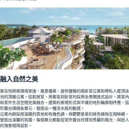
融入自然之美
普吉悅柳居環境安逸，風景優美，提供優雅的兩卧室公寓和帶私人屋頂泳
池的頂層公寓。從起居室、用餐區到卧室均採用全景開放式設計，將室內
和室外生活空間完美融合。建築的表現形式與平緩的地形輪廓相呼應，弧
形露台環繞各單元，營造出一種流水般的動感。
公寓內飾採用溫暖的質地和有機色調，與鬱鬱蔥蔥的綠色植物互相映襯，
營造出溫馨的氛圍。每個單元都能從室外露台欣賞到秀麗的風光，與迷人
的海景相得益彰。