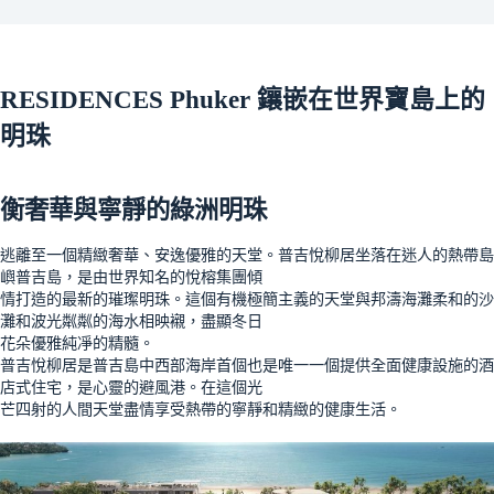
RESIDENCES Phuker 鑲嵌在世界寶島上的
明珠
衡奢華與寧靜的綠洲明珠
逃離至一個精緻奢華、安逸優雅的天堂。普吉悅柳居坐落在迷人的熱帶島
嶼普吉島，是由世界知名的悅榕集團傾
情打造的最新的璀璨明珠。這個有機極簡主義的天堂與邦濤海灘柔和的沙
灘和波光粼粼的海水相映襯，盡顯冬日
花朵優雅純凈的精髓。
普吉悅柳居是普吉島中西部海岸首個也是唯一一個提供全面健康設施的酒
店式住宅，是心靈的避風港。在這個光
芒四射的人間天堂盡情享受熱帶的寧靜和精緻的健康生活。