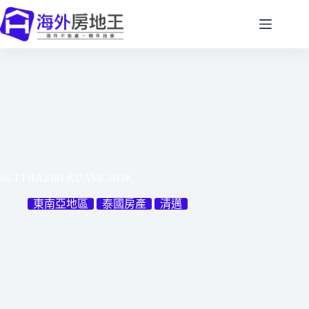
跳
至
主
要
內
容
SETTHASIRI RUAMCHOK
東南亞地區
泰國房產
清邁