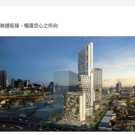
無縫銜接，暢達您心之所向