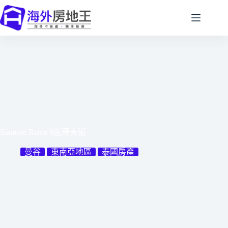
跳
至
主
要
內
容
Siamese Rama 9暹羅天街
曼谷
東南亞地區
泰國房產