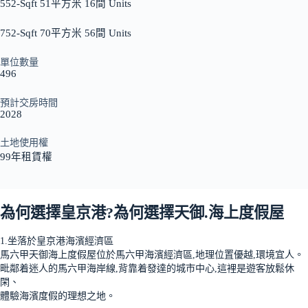
552-Sqft 51平方米 16間 Units
752-Sqft 70平方米 56間 Units
單位數量
496
預計交房時間
2028
土地使用權
99年租賃權
為何選擇皇京港?為何選擇天御.海上度假屋
1.坐落於皇京港海濱經濟區
馬六甲天御海上度假屋位於馬六甲海濱經濟區,地理位置優越,環境宜人。
毗鄰着迷人的馬六甲海岸線,背靠着發達的城市中心,這裡是遊客放鬆休
閑、
體驗海濱度假的理想之地。