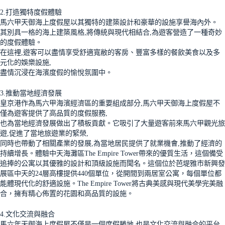
2.打造獨特度假體驗
馬六甲天御海上度假屋以其獨特的建築設計和豪華的設施享譽海內外。
其別具一格的海上建築風格,將傳統與現代相結合,為遊客營造了一種奇妙
的度假體驗。
在這裡,遊客可以盡情享受舒適寬敝的客房、豐富多樣的餐飲美食以及多
元化的娛樂設施,
盡情沉浸在海濱度假的愉悅氛圍中。
3.推動當地經濟發展
皇京港作為馬六甲海濱經濟區的重要組成部分,馬六甲天御海上度假屋不
僅為遊客提供了高品質的度假服務,
也為當地經濟發展做出了積板貢獻。它吸引了大量遊客前來馬六甲觀光旅
遊,促進了當地旅遊業的緊榮,
同時也帶動了相關產業的發展,為當地居民提供了就業機會,推動了經濟的
持續增長。體驗中天海灘區The Empire Tower帶來的優質生活，這個備受
追捧的公寓以其優雅的設計和頂級設施而聞名。這個位於芭堤雅市新興發
展區中天的24層高樓提供440個單位，從開間到兩居室公寓，每個單位都
能體現代化的舒適設施。The Empire Tower將古典美感與現代美學完美融
合，擁有精心佈置的花園和高品質的設施。
4.文化交流與融合
馬六年天御海上度假屋不僅是一個度假勝地,也是文化交流與融合的平台,