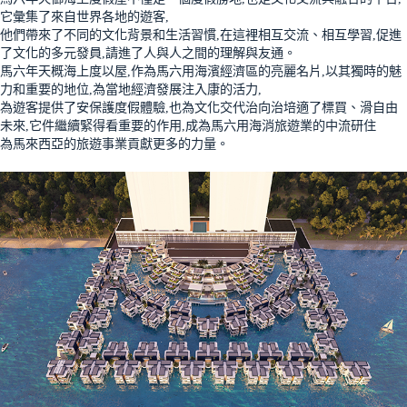
它彙集了來自世界各地的遊客,
他們帶來了不同的文化背景和生活習慣,在這裡相互交流、相互學習,促進
了文化的多元發員,請進了人與人之間的理解與友通。
馬六年天概海上度以屋,作為馬六用海濱經濟區的亮麗名片,以其獨時的魅
力和重要的地位,為當地經濟發展注入康的活力,
為遊客提供了安保護度假體驗,也為文化交代治向治培適了標買、滑自由
未來,它件繼續緊得看重要的作用,成為馬六用海消旅遊業的中流研住
為馬來西亞的旅遊事業貢獻更多的力量。