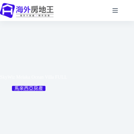
跳
至
主
要
內
容
SkyWiz Melaka Ocean Villa FULL
馬來西亞房產