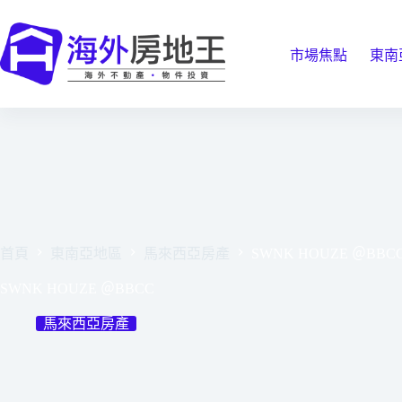
跳
至
主
市場焦點
東南
要
內
容
首頁
東南亞地區
馬來西亞房產
SWNK HOUZE ＠BBC
SWNK HOUZE ＠BBCC
馬來西亞房產