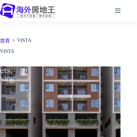
跳
至
主
要
內
VISTA
容
首頁
VISTA