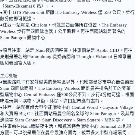
（Siam-Ekkamai 8 站）」。
●其中 BTS Phloen Chit 距離The Embassy Wireless 僅 550 公尺，步行
數分鐘即可抵達。
●往西一站就是 Chit lom，也就是四面佛所在位置，The Embassy
Wireless 步行至四面佛也就 1 公里路程。再往西兩站就是著名的
Siam Paragon 購物中心。
●項目往東一站是 Nana夜店酒吧區，往東兩站是 Asoke CBD，再往
東則是著名的Phromphong 貴婦商圈和 Thonglor-Ekkamai 日韓聚居
區和泰國富人區。
生活機能
●無線路除了有安靜優美的豪宅區以外，也毗鄰曼谷市中心最強商圈
Siam 四面佛商圈。The Embassy Wireless 距離曼谷排名前五的奢華
型購物中心 Central Embassy 僅300公尺不到，步行4分鐘可達，裡面
吃喝玩樂、購物、逛街、休閒、進口超市應有盡有。
●往西一站就有超大型全能購物中心 Central World、Gaysorn Village
和大賣場 Big C。往西兩站是曼谷聞名全球的 Siam Paragon，及其周
邊商場 Siam Center、Siam Discovery、Siam Square、MBK 等。
●往東前往Nana體驗夜生活，和逛富特色購物中心 Terminal 21也很
方便。可以說是居住在曼谷最強商圈內，被眾多大中型商場環伺，