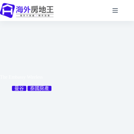
跳
至
主
要
內
容
The Embassy Wireless
曼谷
泰國房產