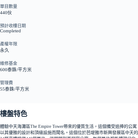
單目數量
440伙
預計收樓日期
Completed
產權年限
永久
維修基金
600泰銖/平方米
管理費
55泰銖/平方米
樓盤特色
體驗中天海灘區The Empire Tower帶來的優質生活，這個備受追捧的公寓
以其優雅的設計和頂級設施而聞名。這個位於芭堤雅市新興發展區中天的