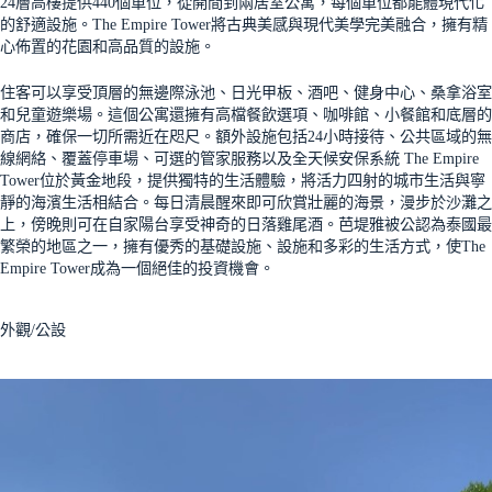
24層高樓提供440個單位，從開間到兩居室公寓，每個單位都能體現代化
的舒適設施。The Empire Tower將古典美感與現代美學完美融合，擁有精
心佈置的花園和高品質的設施。
住客可以享受頂層的無邊際泳池、日光甲板、酒吧、健身中心、桑拿浴室
和兒童遊樂場。這個公寓還擁有高檔餐飲選項、咖啡館、小餐館和底層的
商店，確保一切所需近在咫尺。額外設施包括24小時接待、公共區域的無
線網絡、覆蓋停車場、可選的管家服務以及全天候安保系統 The Empire
Tower位於黃金地段，提供獨特的生活體驗，將活力四射的城市生活與寧
靜的海濱生活相結合。每日清晨醒來即可欣賞壯麗的海景，漫步於沙灘之
上，傍晚則可在自家陽台享受神奇的日落雞尾酒。芭堤雅被公認為泰國最
繁榮的地區之一，擁有優秀的基礎設施、設施和多彩的生活方式，使The
Empire Tower成為一個絕佳的投資機會。
外觀/公設