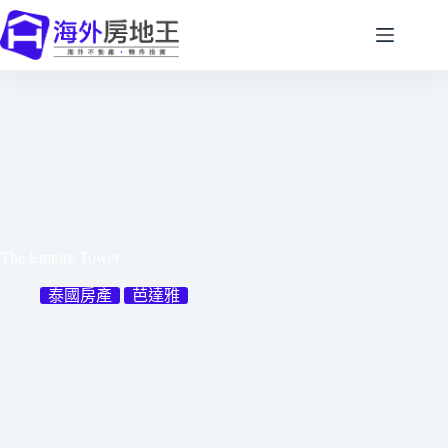
跳
至
主
要
內
容
The Empire Tower
泰國房產
芭達雅