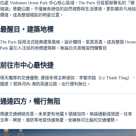
位處 Vinhomes Ocean Park 中心核心區域，The Paris 分區緊鄰著名的「珊
瑚湖」景觀公園，不僅擁有絕佳的自然視野與生活環境，更彰顯非凡地段
價值，成為整個城區的明星位置。
最醒目・建築地標
The Paris 採用法式經典建築風格，設計獨特、氣質高貴，成為整個 Ocean
Park 最引人注目的地標建築群，無論白天夜晚皆閃耀奪目
前往市中心最快捷
得天獨厚的交通優勢, 連接多條主幹道如：李聖宗路（Lý Thánh Tông）、
國道 5 號與河內-海防高速公路，出行便利無比。
通達四方，暢行無阻
周邊交通網絡完善，未來更有地鐵 8 號線加持，無論通勤或旅遊，往來
北寧、興安、海防等地皆快速無憂，坐擁無可比擬的交通優勢。