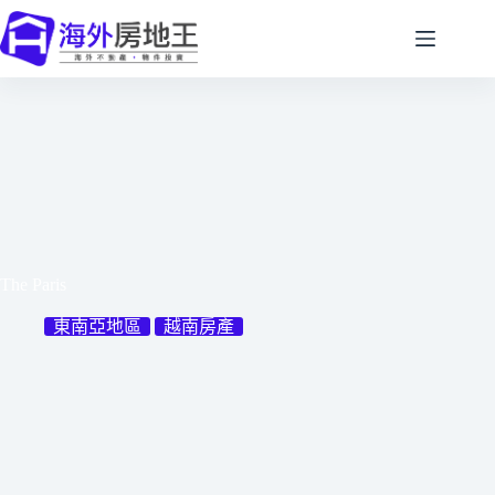
跳
至
主
要
內
容
The Paris
東南亞地區
越南房產