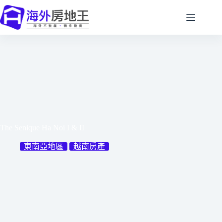
跳
至
主
要
內
容
The Senique Ha Noi I & II
東南亞地區
越南房產