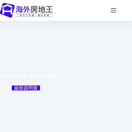
跳
至
主
要
內
容
Vista越南房地產投資說明會
最新說明會