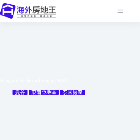
跳
至
主
要
內
容
Bangkok Boulevard Bangna KM.5
曼谷
東南亞地區
泰國房產