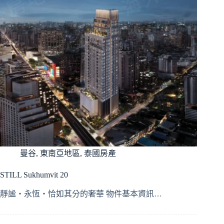
曼谷
,
東南亞地區
,
泰國房產
STILL Sukhumvit 20
靜謐・永恆・恰如其分的奢華 物件基本資訊…