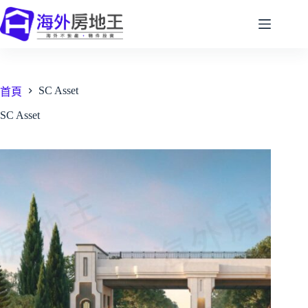
跳
至
主
要
內
SC Asset
容
首頁
SC Asset