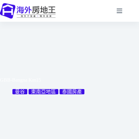
跳
至
主
要
內
容
GBB-Bangna Km15
曼谷
東南亞地區
泰國房產