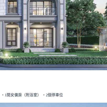
區 ‧1間女傭房（附浴室） ‧2個停車位