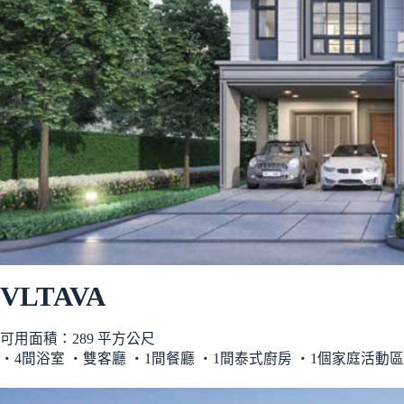
VLTAVA
可用面積：289 平方公尺
‧4間浴室 ‧雙客廳 ‧1間餐廳 ‧1間泰式廚房 ‧1個家庭活動