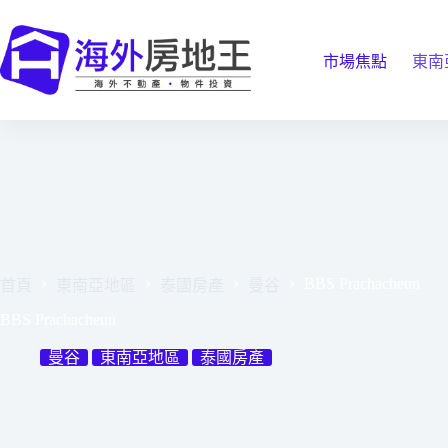
跳
至
主
市場焦點
東南
要
內
容
BBS Prachacheun
首頁
東南亞地區
泰國房產
曼谷
BBS Prachacheun
曼谷
東南亞地區
泰國房產