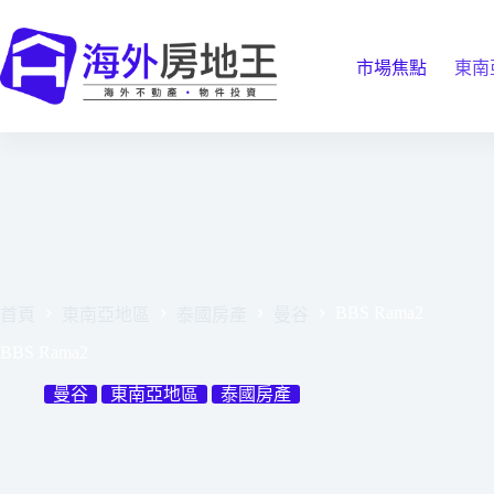
跳
至
主
市場焦點
東南
要
內
容
BBS Rama2
首頁
東南亞地區
泰國房產
曼谷
BBS Rama2
曼谷
東南亞地區
泰國房產