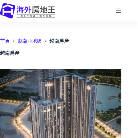
跳
至
主
要
內
容
首頁
東南亞地區
越南房產
越南房產