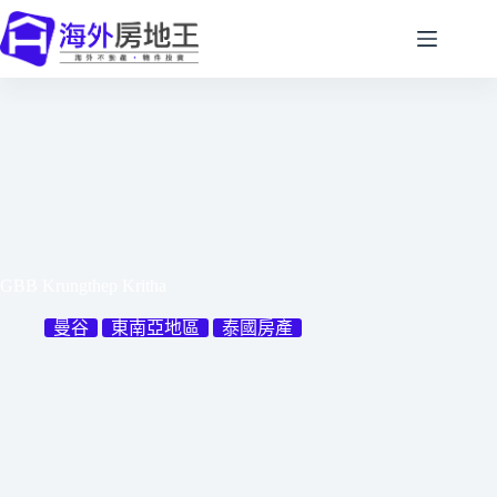
跳
至
主
要
內
容
GBB Krungthep Kritha
曼谷
東南亞地區
泰國房產