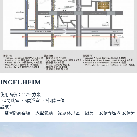
INGELHEIM
使用面積：447平方米
‧4間臥室 ‧5間浴室 ‧3個停車位
設施：
‧雙層挑高客廳 ‧大型餐廳 ‧家庭休息區 ‧廚房 ‧女傭專區 & 女傭房