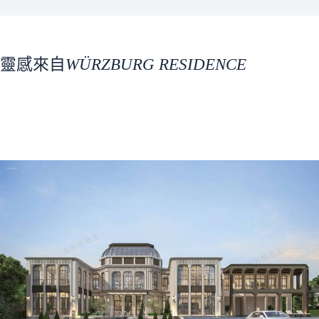
靈感來自
WÜRZBURG RESIDENCE