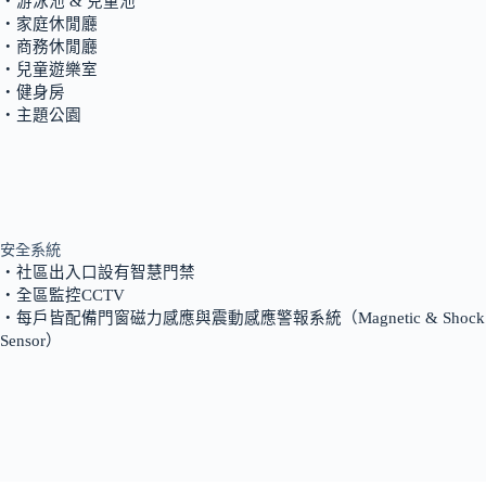
‧游泳池 & 兒童池
‧家庭休閒廳
‧商務休閒廳
‧兒童遊樂室
‧健身房
‧主題公園
安全系統
‧社區出入口設有智慧門禁
‧全區監控CCTV
‧每戶皆配備門窗磁力感應與震動感應警報系統（Magnetic & Shock
Sensor）