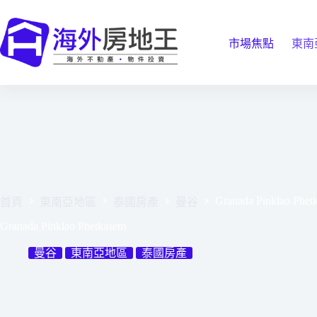
跳
至
主
市場焦點
東南
要
內
容
Granada Pinklao Phet
首頁
東南亞地區
泰國房產
曼谷
Granada Pinklao Phetkasem
曼谷
東南亞地區
泰國房產