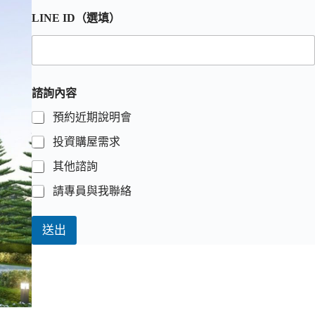
LINE ID（選填）
諮詢內容
預約近期說明會
投資購屋需求
其他諮詢
請專員與我聯絡
送出