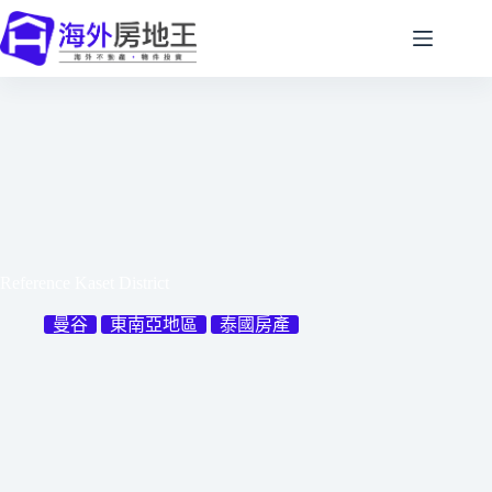
跳
至
主
要
內
容
Reference Kaset District
曼谷
東南亞地區
泰國房產