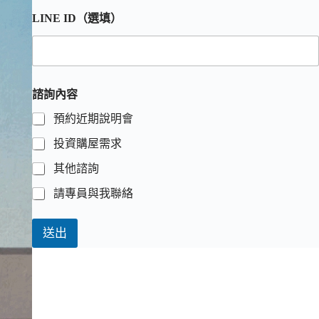
LINE ID（選填）
諮詢內容
預約近期說明會
投資購屋需求
其他諮詢
請專員與我聯絡
送出