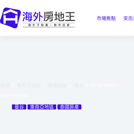
跳
至
主
市場焦點
東南
要
內
容
Scope Promsri
首頁
東南亞地區
泰國房產
曼谷
Scope Promsri
曼谷
東南亞地區
泰國房產