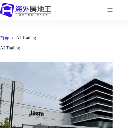
跳
至
主
要
內
AI Trading
容
首頁
AI Trading