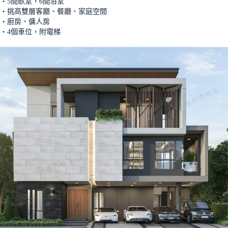
‧5間臥室，6間浴室
‧挑高雙層客廳、餐廳、家庭空間
‧廚房、傭人房
‧4個車位，附電梯