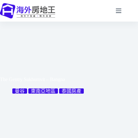
跳
至
主
要
內
容
The Gentry Sukhumvit – Bangna
曼谷
東南亞地區
泰國房產