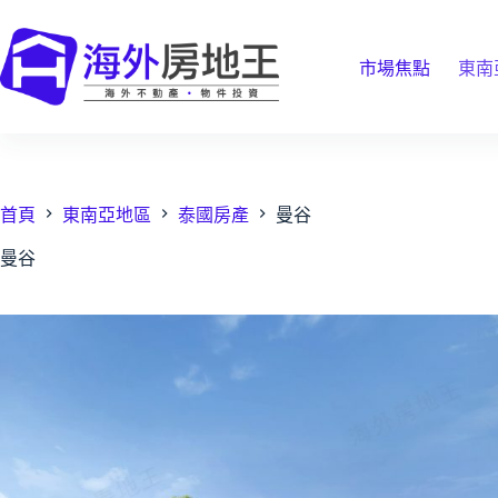
跳
至
主
市場焦點
東南
要
內
容
首頁
東南亞地區
泰國房產
曼谷
曼谷