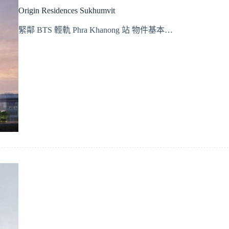
Origin Residences Sukhumvit
緊鄰 BTS 輕軌 Phra Khanong 站 物件基本…