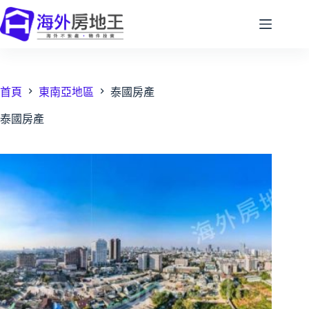
跳
至
主
要
內
容
首頁
東南亞地區
泰國房產
泰國房產