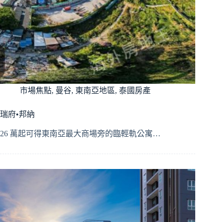
市場焦點
,
曼谷
,
東南亞地區
,
泰國房產
瑞府•邦納
26 萬起可得東南亞最大商場旁的臨輕軌公寓…