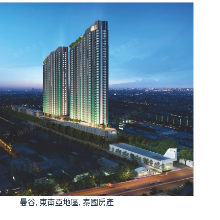
曼谷
,
東南亞地區
,
泰國房產