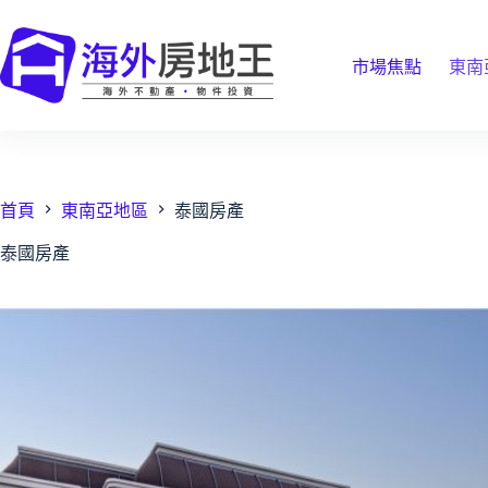
跳
至
主
市場焦點
東南
要
內
容
首頁
東南亞地區
泰國房產
泰國房產